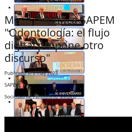
Mesa científica SAPEM
"Odontología: el flujo
digital propone otro
discurso"
Publicado el
8 may 2023
SAPEM
Sociedad de Periodismo Médico