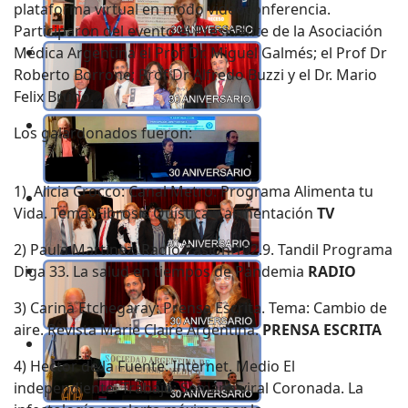
plataforma virtual en modo videoconferencia.
Participaron del evento el Presidente de la Asociación
Médica Argentina el Prof Dr. Miguel Galmés; el Prof Dr
Roberto Borrone; Prof Dr Alfredo Buzzi y el Dr. Mario
Felix Bruno.
Los galardonados fueron:
1) Alicia Crocco: Canal Metro. Programa Alimenta tu
Vida. Tema: Fibrosis Quística y alimentación
TV
2) Paula Martínez: Radio Pasión 102.9. Tandil Programa
Diga 33. La salud en tiempos de Pandemia
RADIO
3) Carina Etchegaray: Prensa Escrita. Tema: Cambio de
aire. Revista Marie Claire Argentina.
PRENSA ESCRITA
4) Hector de la Fuente: Internet. Medio El
independiente. Trabajo: Semana viral Coronada. La