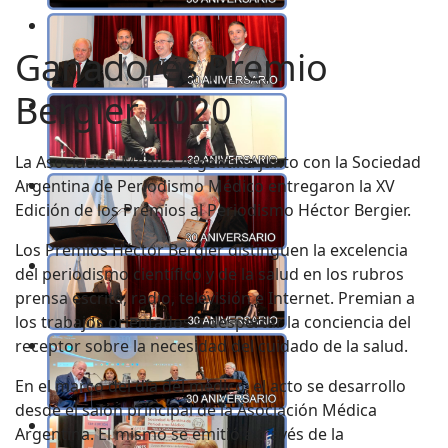
Ganadores Premio
Bergier 2020
La Asociación Médica Argentina junto con la Sociedad
Argentina de Periodismo Médico entregaron la XV
Edición de los Premios al Periodismo Héctor Bergier.
Los Premios Héctor Bergier distinguen la excelencia
del periodismo científico y de la salud en los rubros
prensa escrita, radio, televisión e Internet. Premian a
los trabajos orientados a despertar la conciencia del
receptor sobre la necesidad del cuidado de la salud.
En el marco del día del médico; el acto se desarrollo
desde el salón principal de la Asociación Médica
Argentina. El mismo se emitió a través de la