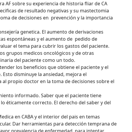
a AF sobre su experiencia de historia fliar de CA
cificas de resultado negativas y su mastectomia
o, toma de decisiones en prevención y la importancia
onsejería genetica. El aumento de derivaciones
tas espontáneas y el aumento de pedido de
luar el tema para cubrir los gastos del paciente.
los grupos medicos oncológicos y de otras
linaria del paciente como un todo.
tender los beneficios que obtiene el paciente y el
. Esto disminuye la ansiedad, mejora el
ia al propio doctor en la toma de decisiones sobre el
iento informado. Saber que el paciente tiene
lo éticamente correcto. El derecho del saber y del
edica en CABA y el interior del pais en temas
cular. Dar herramientas para detección temprana de
mayor prevalencia de enfermedad, para intentar