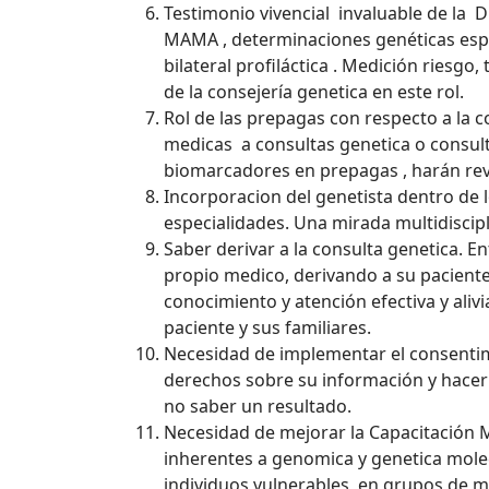
Testimonio vivencial invaluable de la Dr
MAMA , determinaciones genéticas espe
bilateral profiláctica . Medición riesg
de la consejería genetica en este rol.
Rol de las prepagas con respecto a la c
medicas a consultas genetica o consul
biomarcadores en prepagas , harán reva
Incorporacion del genetista dentro de 
especialidades. Una mirada multidiscip
Saber derivar a la consulta genetica. En
propio medico, derivando a su paciente
conocimiento y atención efectiva y aliv
paciente y sus familiares.
Necesidad de implementar el consentim
derechos sobre su información y hacer 
no saber un resultado.
Necesidad de mejorar la Capacitación M
inherentes a genomica y genetica mole
individuos vulnerables, en grupos de 