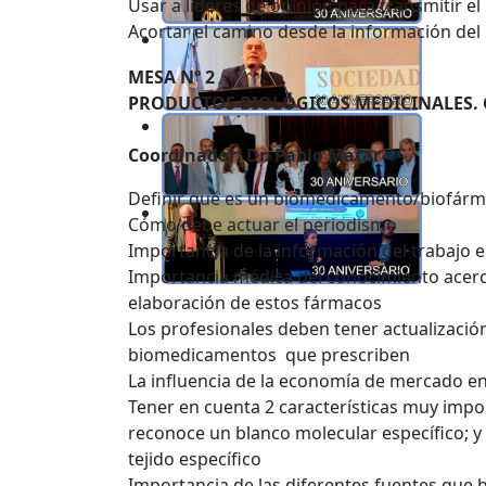
Usar a líderes de opinión para transmitir el
Acortar el camino desde la información del 
MESA Nº 2
PRODUCTOS BIOLÓGICOS MEDICINALES
Coordinador: Dr. Pablo Matar
Definir qué es un biomedicamento/biofár
Cómo debe actuar el periodismo
Importancia de la información del trabajo 
Importancia médica del conocimiento acer
elaboración de estos fármacos
Los profesionales deben tener actualización 
biomedicamentos que prescriben
La influencia de la economía de mercado en
Tener en cuenta 2 características muy impor
reconoce un blanco molecular específico; y s
tejido específico
Importancia de las diferentes fuentes que 