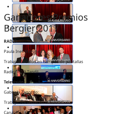
Ganadores Premios
Bergier 2017
RADIO
Paula Ines Martinez
Trabajo: La salud en tiempos de pantallas
Radio 102.9 Tandil
Televisión:
Gabriela Zagordo:
Trabajo: Bacterias en el Celular
Canal 9