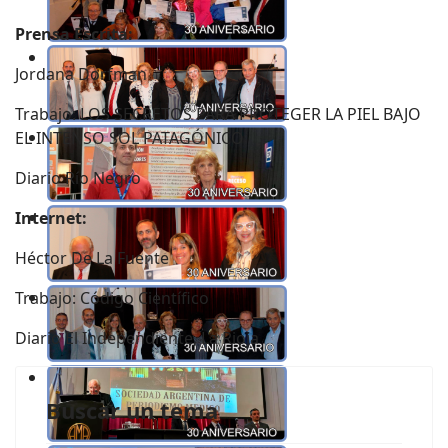
Prensa Escrita:
Jordana Dorfman
Trabajo: LOS SECRETOS PARA PROTEGER LA PIEL BAJO
EL INTENSO SOL PATAGÓNICO
Diario Río Negro
Internet:
Héctor De La Fuente
Trabajo: Código Científico
Diario El Independiente, La Rioja
Buscar un tema