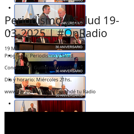
Periodismo y Salud 19-
03-2025 | #OnRadio
19 Mar 2024
Programa: Periodismo y Salud
Conducción:
Guillermo Moschino
Día y horario: Miércoles 21hs.
www.onradio.com.ar / Encendé tu Radio