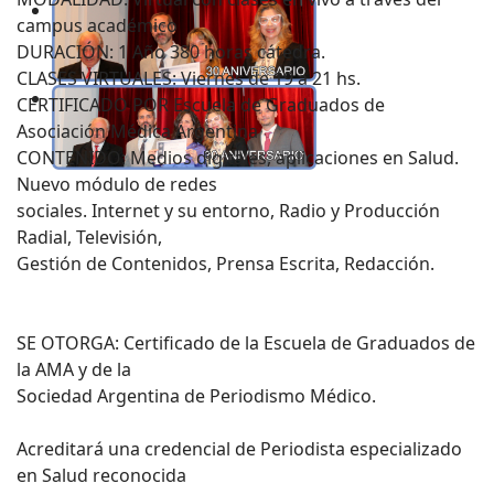
campus académico
DURACIÓN: ​1 Año 380 horas cátedra.
CLASES VIRTUALES: Viernes de 19 a 21 hs.
CERTIFICADO POR Escuela de Graduados de
Asociación Médica Argentina
CONTENIDO: ​Medios digitales, aplicaciones en Salud.
Nuevo módulo de redes
sociales. Internet y su entorno, Radio y Producción
Radial, Televisión,
Gestión de Contenidos, Prensa Escrita, Redacción​.
SE OTORGA: Certificado de la Escuela de Graduados de
la AMA y de la
Sociedad Argentina de Periodismo Médico.
Acreditará una credencial de Periodista especializado
en Salud reconocida