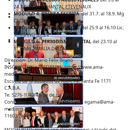
24.7 Prof. Lic. CHANTAL ETEVENAUX
MODULO 4
:
PRENSA ESCRITA
del 31.7. al 18.9. Mg
CECILIA DRAGHI
MODULO 5
:
REDES SOCIALES
del 25.9 al 16.10 Lic.
MARIANO JEHIN
MODULO 6:
PERIODISMO DIGITAL
del 23.10 al
11.2 Mg. AMALIA DELLAMEA
Dirección: Dr. Mario Félix Bruno
INSCRIPCION e INFORMES:
https://www.ama-
med.org.ar/
Escuela de Graduados de AMA: Av. Santa Fe 1171
C.A.B.A.
Te: 5276-1040/48/59 de L a V 14 a 19
Consultas:
sapem.ama@gmail.com
,
egama@ama-
med.org.ar
1160359448
MODALIDAD: ​Virtual con clases en vivo a través del