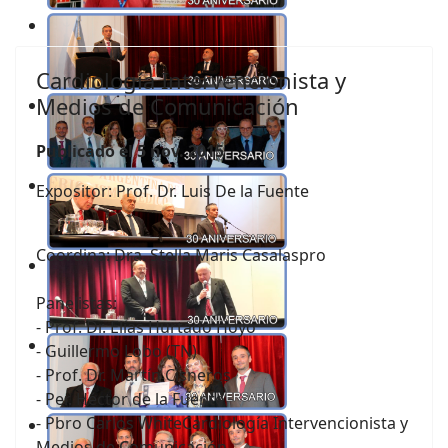
Cardiología Intervencionista y
Medios de Comunicación
Publicado el 5 nov. 2015
Expositor: Prof. Dr. Luis De la Fuente
Coordina: Dra. Stella Maris Casalaspro
Panelistas:
- Prof. Dr. Elías Hurtado Hoyo
- Guillermo Lobo (TN)
- Prof. Dr. Martín Cisneros
- Per. Héctor de la Fuente
- Pbro Carlos WhiteCardiología Intervencionista y
Medios de Comunicación