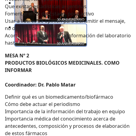
Que existan estadísticas argentinas
Fomentar el rol del Estado, poco activo
Usar a líderes de opinión para transmitir el mensaje,
no del área de salud
Acortar el camino desde la información del laboratorio
hasta el paciente
MESA Nº 2
PRODUCTOS BIOLÓGICOS MEDICINALES. COMO
INFORMAR
Coordinador: Dr. Pablo Matar
Definir qué es un biomedicamento/biofármaco
Cómo debe actuar el periodismo
Importancia de la información del trabajo en equipo
Importancia médica del conocimiento acerca de
antecedentes, composición y procesos de elaboración
de estos fármacos