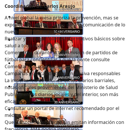
Coordinador: Dr. Carlos Araujo
A nivel global la mesa prioriza la prevención, mas se
exponen Recomendaciones para la comunicación de lo
nuevo en cáncer de próstata:
Realizar y entregar folletos informativos básicos sobre
salud a todo nivel
Comentarios durante la transmisión de partidos de
fútbol para concientizar a que la gente consulte
Comenzar con educación primaria
Campañas públicas de difusión masiva responsables
La importancia de difundir en los diarios barriales,
notas oficiales provenientes del Ministerio de Salud
Publicar en los diarios locales y del interior, son más
eficaces
Consultar un portal de internet recomendado por el
médico
Que las sociedades científicas emitan información con
frecuencia, AMA podría intentarlo